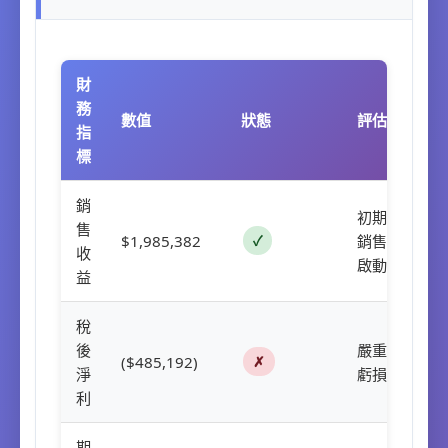
財
務
數值
狀態
評估
指
標
銷
初期
售
$1,985,382
✓
銷售
收
啟動
益
稅
後
嚴重
($485,192)
✗
淨
虧損
利
期