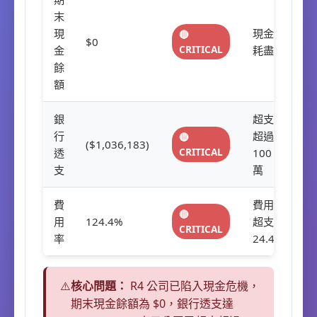
末
現
現金
🔴
$0
CRITICAL
金
耗盡
餘
額
銀
超支
行
超過
🔴
($1,036,183)
CRITICAL
透
100
支
萬
費
費用
🔴
用
124.4%
超支
CRITICAL
率
24.4%
⚠️
核心問題：
R4 公司已陷入現金危機，
期末現金餘額為 $0，銀行透支達